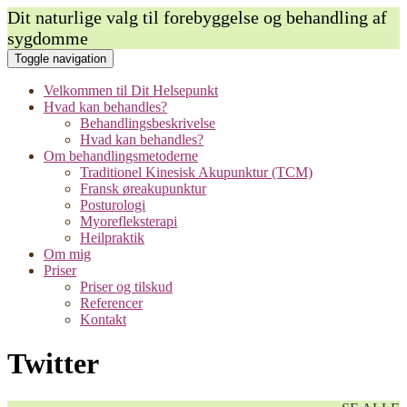
Dit naturlige valg til forebyggelse og behandling af
sygdomme
Toggle navigation
Velkommen til Dit Helsepunkt
Hvad kan behandles?
Behandlingsbeskrivelse
Hvad kan behandles?
Om behandlingsmetoderne
Traditionel Kinesisk Akupunktur (TCM)
Fransk øreakupunktur
Posturologi
Myorefleksterapi
Heilpraktik
Om mig
Priser
Priser og tilskud
Referencer
Kontakt
Twitter