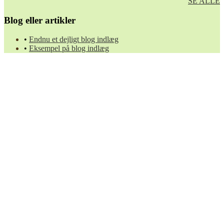
SE ALLE
Blog eller artikler
Endnu et dejligt blog indlæg
Eksempel på blog indlæg